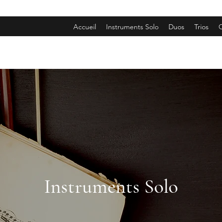
Accueil
Instruments Solo
Duos
Trios
Q
Instruments Solo